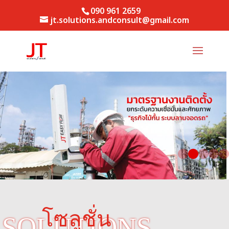
090 961 2659
jt.solutions.andconsult@gmail.com
โซลูชั่น
SOLUTIONS